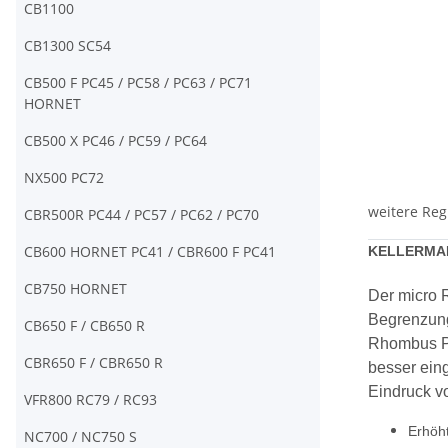
CB1100
CB1300 SC54
CB500 F PC45 / PC58 / PC63 / PC71
HORNET
CB500 X PC46 / PC59 / PC64
NX500 PC72
weitere Reg
CBR500R PC44 / PC57 / PC62 / PC70
CB600 HORNET PC41 / CBR600 F PC41
KELLERMAN
CB750 HORNET
Der micro 
Begrenzung
CB650 F / CB650 R
Rhombus PL
CBR650 F / CBR650 R
besser eing
Eindruck vo
VFR800 RC79 / RC93
Erhöht
NC700 / NC750 S