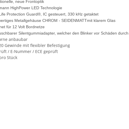
ionelle, neue Frontoptik
rmann HighPower LED Technologie
ife Protection Guard®, IC gesteuert, 330 kHz getaktet
ertiges Metallgehäuse CHROM - SEIDENMATTmit klarem Glas
et für 12 Volt Bordnetze
uschbarer Silentgummiadapter, welcher den Blinker vor Schäden durc
orne anbaubar
20 Gewinde mit flexibler Befestigung
rüft / E-Nummer / ECE geprüft
pro Stück