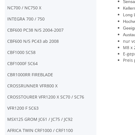
Sensat
NC700 / NC750 X
Kelle
Long L
INTEGRA 700 / 750
Hochw
Geeign
CBF600 PC38 N/S 2004-2007
Austa
CBF600 N/S PC43 ab 2008
nur v
M8 x 
CBF1000 SC58
E-gep
Preis 
CBF1000F SC64
CBR1000RR FIREBLADE
CROSSRUNNER VFR800 X
CROSSTOURER VFR1200 X SC70 / SC76
VFR1200 F SC63
MSX125 GROM JC61 / JC75 / JC92
AFRICA TWIN CRF1000 / CRF1100