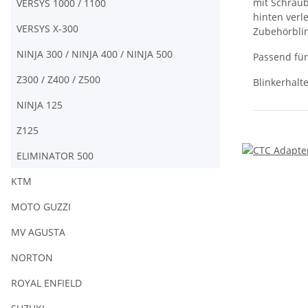
mit Schraub
VERSYS 1000 / 1100
hinten verl
VERSYS X-300
Zubehörbli
NINJA 300 / NINJA 400 / NINJA 500
Passend für
Z300 / Z400 / Z500
Blinkerhalte
NINJA 125
Z125
ELIMINATOR 500
KTM
MOTO GUZZI
MV AGUSTA
NORTON
ROYAL ENFIELD