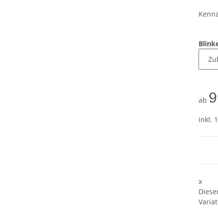
Kennz
Blink
9
ab
inkl. 
x
Diese
Variat