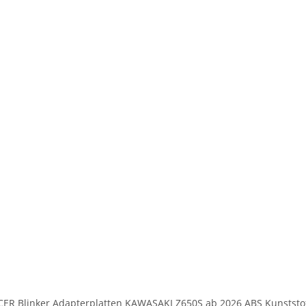
ER Blinker Adapterplatten KAWASAKI Z650S ab 2026 ABS Kunststo