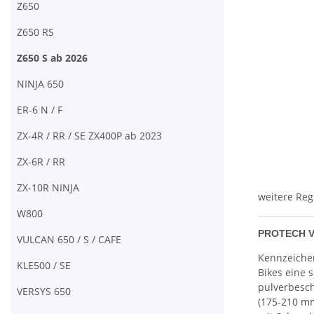
Z650
Z650 RS
Z650 S ab 2026
NINJA 650
ER-6 N / F
ZX-4R / RR / SE ZX400P ab 2023
ZX-6R / RR
ZX-10R NINJA
weitere Reg
W800
PROTECH V-
VULCAN 650 / S / CAFE
Kennzeichen
KLE500 / SE
Bikes eine 
pulverbesch
VERSYS 650
(175-210 mm